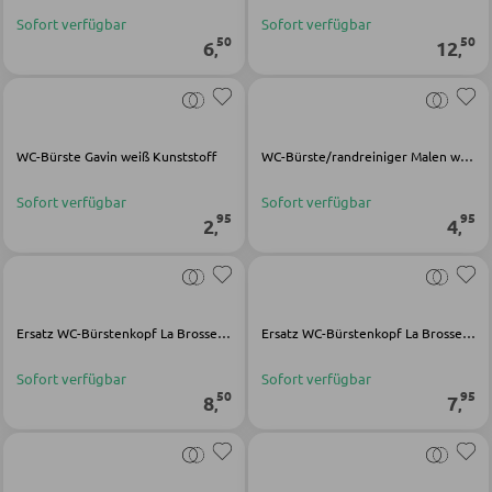
LED-Wandleuchten
Vitrinen
Sofort verfügbar
Sofort verfügbar
LED-Hängeleuchten
50
50
6
12
,
,
LED-Strahler und LED-Spots
WOHNWÄNDE
LED-Tischleuchten
Anbauwände
LED-Schreibtischleuchten
WC-Bürste Gavin weiß Kunststoff
WC-Bürste/randreiniger Malen weiß Kunststoff
Vitrinenschränke
Sofort verfügbar
Sofort verfügbar
95
95
2
4
,
,
AUSSENBELEUCHTUNG
TV-MÖBEL
Außenleuchten
TV-Elemente
Solarleuchten
Ersatz WC-Bürstenkopf La Brosse schwarz TPR
Ersatz WC-Bürstenkopf La Brosse schwarz PET-Kunststoff
Sofort verfügbar
Sofort verfügbar
WOHNZIMMERTISCHE
LEUCHTENSERIEN
50
95
8
7
,
,
Couchtische
Beistelltische