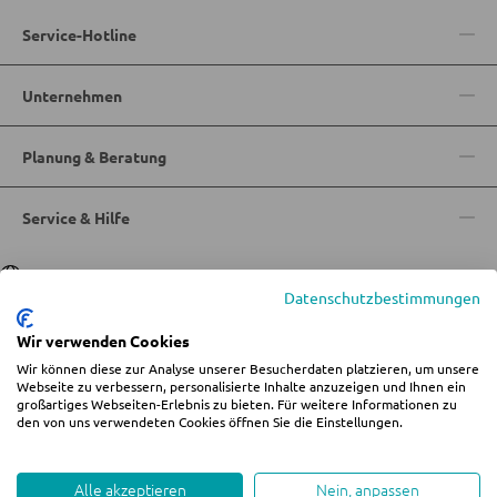
Service-Hotline
SCHLAFEN
Unternehmen
Nachttische
Boxspringbetten
Planung & Beratung
Doppelbetten
Polsterbetten
Service & Hilfe
Einzelbetten
Sprache
Deutsch
|
Italiano
Komplette Schlafzimmer
Datenschutzbestimmungen
Wir verwenden Cookies
MATRATZEN SHOP
Wir können diese zur Analyse unserer Besucherdaten platzieren, um unsere
© 2026 Wohn-Zentrum Jungmann
Webseite zu verbessern, personalisierte Inhalte anzuzeigen und Ihnen ein
großartiges Webseiten-Erlebnis zu bieten. Für weitere Informationen zu
%star%Alle Preise inkl. gesetzl. Mehrwertsteuer zzgl.
Versandkosten
und ggf.
Matratzen
den von uns verwendeten Cookies öffnen Sie die Einstellungen.
Nachnahmegebühren, wenn nicht anders angegeben.
Impressum
AGB
Datenschutz
Cookie-Einstellungen ändern
Matratzenzubehör
Whistleblowing
Alle akzeptieren
Nein, anpassen
Lattenroste