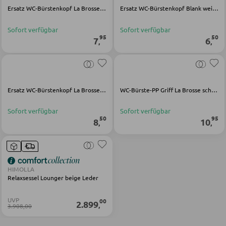
Ersatz WC-Bürstenkopf La Brosse weiß PET-Kunststoff
Ersatz WC-Bürstenkopf Blank weiß PP-Kunststoff
SESSEL
Sofort verfügbar
Sofort verfügbar
95
50
7
6
,
,
Polstersessel
Relaxsessel
Ohrensessel
Ersatz WC-Bürstenkopf La Brosse schwarz Nylon
WC-Bürste-PP Griff La Brosse schwarz PET-Kunststoff
Fernsehsessel
Sofort verfügbar
Sofort verfügbar
50
95
8
10
,
,
HOCKER
Sitzhocker
HIMOLLA
Barhocker
Relaxsessel Lounger beige Leder
Poufs
UVP
00
2.899
,
3.908,00
Sitzsäcke