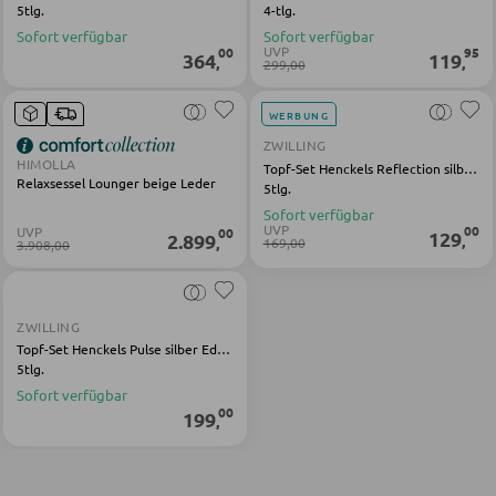
SESSEL
5tlg.
4-tlg.
Sofort verfügbar
Sofort verfügbar
UVP
00
95
364
119
Polstersessel
,
,
299,00
Relaxsessel
WERBUNG
Ohrensessel
ZWILLING
HIMOLLA
Topf-Set Henckels Reflection silber Edelstahl
Fernsehsessel
Relaxsessel Lounger beige Leder
5tlg.
Sofort verfügbar
UVP
00
UVP
00
129
2.899
,
,
169,00
3.908,00
HOCKER
Sitzhocker
ZWILLING
Barhocker
Topf-Set Henckels Pulse silber Edelstahl
5tlg.
Poufs
Sofort verfügbar
00
Sitzsäcke
199
,
SCHLAFEN