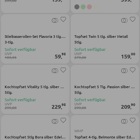
299,00
LED-Strahler und LED-Spots
WOHNWÄNDE
LED-Tischleuchten
Anbauwände
LED-Schreibtischleuchten
Stielkasserollen-Set Flavoria 3 tlg. silber glänzend Edelstahl 18|10
Topfset Twin 5 tlg. silber Metall
Vitrinenschränke
3-tlg.
5tlg.
Sofort verfügbar
Sofort verfügbar
AUSSENBELEUCHTUNG
UVP
UVP
95
00
59
159
,
,
109,95
279,00
TV-MÖBEL
Außenleuchten
TV-Elemente
Solarleuchten
Kochtopfset Vitality 5 tlg. silber Metall
Kochtopfset 5 Tlg. Passion silber Metall
5tlg.
5tlg.
WOHNZIMMERTISCHE
LEUCHTENSERIEN
Sofort verfügbar
Sofort verfügbar
UVP
UVP
95
90
229
209
,
,
299,00
299,00
Couchtische
Beistelltische
WMF
Kochtopfset 5tlg Bora silber Edelstahl
Topfset 4-tlg. Belmonte silber Edelstahl