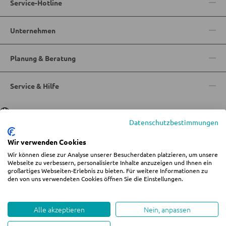
Service-Hotline
Nachttische
Unternehmen
Boxspringbetten
Doppelbetten
Planung & Beratung
Polsterbetten
Service & Hilfe
Einzelbetten
Komplette Schlafzimmer
Sprache
Deutsch
|
Italiano
Datenschutzbestimmungen
Wir verwenden Cookies
MATRATZEN SHOP
Wir können diese zur Analyse unserer Besucherdaten platzieren, um unsere
© 2026 Wohn-Zentrum Jungmann
Webseite zu verbessern, personalisierte Inhalte anzuzeigen und Ihnen ein
Matratzen
großartiges Webseiten-Erlebnis zu bieten. Für weitere Informationen zu
%star%Alle Preise inkl. gesetzl. Mehrwertsteuer zzgl.
Versandkosten
und ggf.
den von uns verwendeten Cookies öffnen Sie die Einstellungen.
Nachnahmegebühren, wenn nicht anders angegeben.
Matratzenzubehör
Impressum
AGB
Datenschutz
Cookie-Einstellungen ändern
Lattenroste
Whistleblowing
Alle akzeptieren
Nein, anpassen