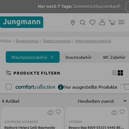
Nur noch 7 Tage:
Sommerschlussverkauf!
WARENKOR
MÖBEL
Möbel
Badezimmer
Badaccessoires
Waschplatzzubehör
Waschplatzzubehör
Duschzubehör
WC Zubehör
FILTERN NACH RÄUMEN
PRODUKTE FILTERN
Nur ausgestellte Produkte
Wohnzimmer
Schlafzimmer
Badezimmer
Kinderzi
4 Artikel
SOFAS UND COUCHES
SCHÖNER WOHNEN
VOSSEN
Wohnlandschaften
Badkorb Melara Gelb Baumwolle
Beauty Bag 8009 05325 6440 BEAUTY BAG braun N/A