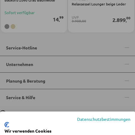
Badkorb Zovo Grau Baumwolle
Bücherregale
Relaxsessel Lounger beige Leder
Sofort verfügbar
Holzregale
99
UVP
00
14
2.899
,
,
3.908,00
Vitrinen
WOHNWÄNDE
Service-Hotline
Anbauwände
Unternehmen
Vitrinenschränke
Planung & Beratung
TV-MÖBEL
Service & Hilfe
TV-Elemente
Sprache
Deutsch
|
Italiano
Datenschutzbestimmungen
WOHNZIMMERTISCHE
Wir verwenden Cookies