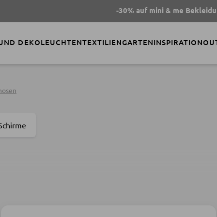
-30% auf mini & me Bekleidung
- C
 UND DEKO
LEUCHTEN
TEXTILIEN
GARTEN
INSPIRATION
OU
hosen
Schirme