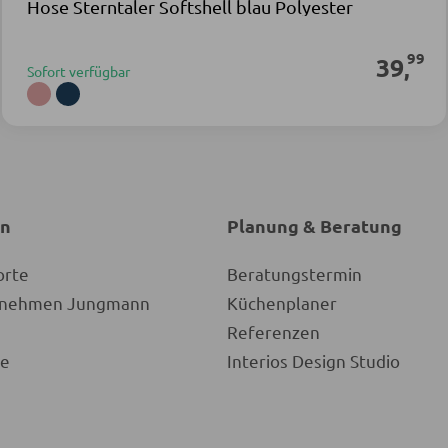
Hose Sterntaler Softshell blau Polyester
99
39
,
Sofort verfügbar
en
Planung & Beratung
orte
Beratungstermin
ernehmen Jungmann
Küchenplaner
Referenzen
re
Interios Design Studio