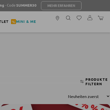
ode
SUMMER30
MEHR ERFAHREN
WARENK
TLET
%
MINI & ME
PRODUKTE
FILTERN