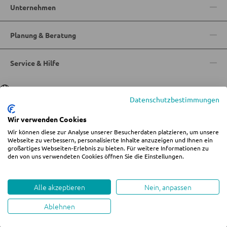
LED-Wandleuchten
Unternehmen
Vitrinen
LED-Hängeleuchten
Planung & Beratung
LED-Strahler und LED-Spots
WOHNWÄNDE
LED-Tischleuchten
Service & Hilfe
Anbauwände
LED-Schreibtischleuchten
Vitrinenschränke
Sprache
Deutsch
|
Italiano
Datenschutzbestimmungen
AUSSENBELEUCHTUNG
Wir verwenden Cookies
TV-MÖBEL
Außenleuchten
Wir können diese zur Analyse unserer Besucherdaten platzieren, um unsere
© 2026 Wohn-Zentrum Jungmann
Webseite zu verbessern, personalisierte Inhalte anzuzeigen und Ihnen ein
TV-Elemente
Solarleuchten
großartiges Webseiten-Erlebnis zu bieten. Für weitere Informationen zu
%star%Alle Preise inkl. gesetzl. Mehrwertsteuer zzgl.
Versandkosten
und ggf.
den von uns verwendeten Cookies öffnen Sie die Einstellungen.
Nachnahmegebühren, wenn nicht anders angegeben.
Impressum
AGB
Datenschutz
Cookie-Einstellungen ändern
WOHNZIMMERTISCHE
Whistleblowing
LEUCHTENSERIEN
Alle akzeptieren
Nein, anpassen
Couchtische
Ablehnen
created by teamblau
Beistelltische