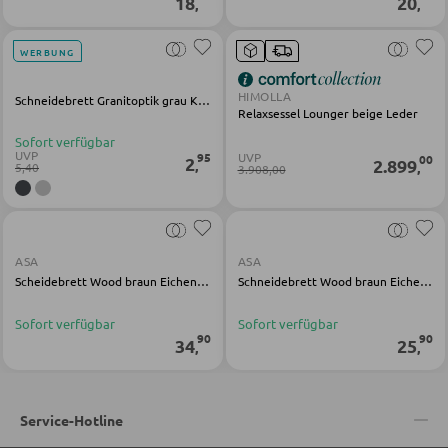
18
20
,
,
WERBUNG
BÄNKE
HIMOLLA
Sitzbänke
Schneidebrett Granitoptik grau Kunststoff
Relaxsessel Lounger beige Leder
Eckbänke
Sofort verfügbar
UVP
95
UVP
00
2
2.899
,
,
5,40
Tisch- und Eckbankgruppen
3.908,00
BADEZIMMER
ASA
ASA
Scheidebrett Wood braun Eichenholz
Schneidebrett Wood braun Eichenholz
Badezimmerschränke
Waschbecken und Armaturen
Sofort verfügbar
Sofort verfügbar
90
90
34
25
,
,
Badeinrichtungen
Badezimmerspiegel
Service-Hotline
Badaccessoires