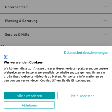
Unternehmen
GARDEROBEN
Planung & Beratung
Garderobenpaneele
Garderobenleisten
Service & Hilfe
Garderobenspiegel
Sprache
Deutsch
|
Italiano
Kleiderbügel
Datenschutzbestimmungen
Kleiderhaken
Wir verwenden Cookies
Herrendiener
Wir können diese zur Analyse unserer Besucherdaten platzieren, um unsere
© 2026 Wohn-Zentrum Jungmann
Webseite zu verbessern, personalisierte Inhalte anzuzeigen und Ihnen ein
Garderoben Kommoden
großartiges Webseiten-Erlebnis zu bieten. Für weitere Informationen zu
%star%Alle Preise inkl. gesetzl. Mehrwertsteuer zzgl.
Versandkosten
und ggf.
den von uns verwendeten Cookies öffnen Sie die Einstellungen.
Garderobenständer
Nachnahmegebühren, wenn nicht anders angegeben.
Impressum
AGB
Datenschutz
Cookie-Einstellungen ändern
Garderobenschränke
Whistleblowing
Alle akzeptieren
Nein, anpassen
Garderobenbänke
Ablehnen
Garderobenserien
created by teamblau