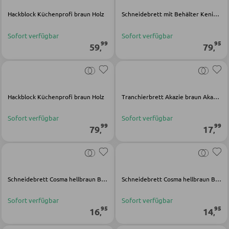
Hackblock Küchenprofi braun Holz
Schneidebrett mit Behälter Kenina hellbraun Bambus
KLEIDERSCHRÄNKE
Sofort verfügbar
Sofort verfügbar
99
95
59
79
,
,
Schwebetürenschränke
Drehtürenschränke
Hackblock Küchenprofi braun Holz
Tranchierbrett Akazie braun Akazienholz
SPIEGEL
Sofort verfügbar
Sofort verfügbar
99
99
79
17
,
,
Wandspiegel
Standspiegel
Schmink- und Kosmetikspiegel
Schneidebrett Cosma hellbraun Bambus
Schneidebrett Cosma hellbraun Bambus
Badspiegel
Sofort verfügbar
Sofort verfügbar
95
95
16
14
,
,
BARMÖBEL