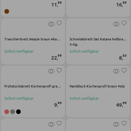
99
99
11
16
,
,
SCHLAFEN
Nachttische
Boxspringbetten
Tranchierbrett Akazie braun Akazienholz
Schneidebrett-Set Katana hellbraun Bambus
3-tlg.
Doppelbetten
Sofort verfügbar
Sofort verfügbar
99
50
Polsterbetten
22
8
,
,
Einzelbetten
Komplette Schlafzimmer
Frühstücksbrett Küchenprofi grau Kunststoff
Hackblock Küchenprofi braun Holz
MATRATZEN SHOP
Sofort verfügbar
Sofort verfügbar
99
99
9
49
,
,
Matratzen
Matratzenzubehör
Lattenroste