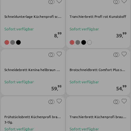
SESSEL
Schneidunterlage Küchenprofi schwarz Kunststoff
Tranchierbrett Profi rot Kunststoff
Sofort verfügbar
Sofort verfügbar
Polstersessel
99
99
8
39
,
,
Relaxsessel
Ohrensessel
Fernsehsessel
Schneidebrett Kenina hellbraun Bambus
Brotschneidbrett Comfort Plus schwarz Holz
HOCKER
Sofort verfügbar
Sofort verfügbar
95
99
59
54
,
,
Sitzhocker
Barhocker
Poufs
Frühstücksbrett Küchenprofi braun Gummibaumholz
Tranchierbrett Küchenprofi braun Gummibaumholz
3-tlg.
Sitzsäcke
Sofort verfügbar
Sofort verfügbar