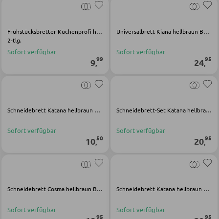
Bartische
Servierwagen
Frühstücksbretter Küchenprofi hellbraun Holz
Universalbrett Kiana hellbraun Bambus
2-tlg.
Barwagen
Sofort verfügbar
Sofort verfügbar
99
95
9
24
,
,
Barstühle und Hocker
TISCHE
Schneidebrett Katana hellbraun Bambus
Schneidebrett-Set Katana hellbraun Bambus
Esstische
Sofort verfügbar
Sofort verfügbar
Couch- und Beistelltische
50
95
10
20
,
,
Schminktische
Schneidebrett Cosma hellbraun Bambus
Schneidebrett Katana hellbraun Bambus
STÜHLE
Sofort verfügbar
Sofort verfügbar
Esszimmerstühle
95
95