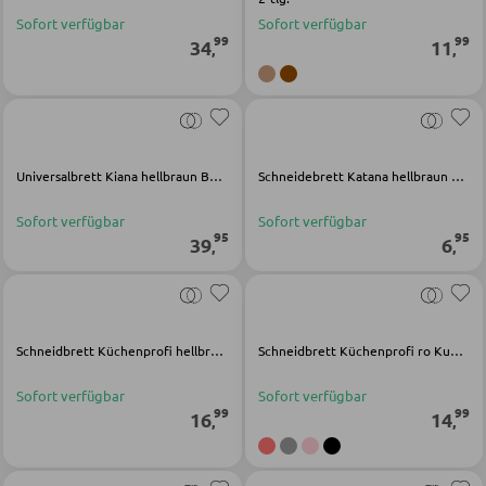
LED-Wandleuchten
Vitrinen
Sofort verfügbar
Sofort verfügbar
LED-Hängeleuchten
99
99
34
11
,
,
LED-Strahler und LED-Spots
WOHNWÄNDE
LED-Tischleuchten
Anbauwände
LED-Schreibtischleuchten
Universalbrett Kiana hellbraun Bambus
Schneidebrett Katana hellbraun Bambus
Vitrinenschränke
Sofort verfügbar
Sofort verfügbar
AUSSENBELEUCHTUNG
95
95
39
6
,
,
TV-MÖBEL
Außenleuchten
TV-Elemente
Solarleuchten
Schneidbrett Küchenprofi hellbraun Holz
Schneidbrett Küchenprofi ro Kunststoff
WOHNZIMMERTISCHE
LEUCHTENSERIEN
Sofort verfügbar
Sofort verfügbar
99
99
16
14
,
,
Couchtische
Beistelltische