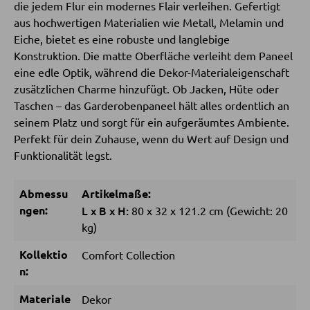
die jedem Flur ein modernes Flair verleihen. Gefertigt
Couchtische
aus hochwertigen Materialien wie Metall, Melamin und
Beistelltische
Eiche, bietet es eine robuste und langlebige
Konstruktion. Die matte Oberfläche verleiht dem Paneel
eine edle Optik, während die Dekor-Materialeigenschaft
SESSEL
zusätzlichen Charme hinzufügt. Ob Jacken, Hüte oder
Taschen – das Garderobenpaneel hält alles ordentlich an
Polstersessel
seinem Platz und sorgt für ein aufgeräumtes Ambiente.
Relaxsessel
Perfekt für dein Zuhause, wenn du Wert auf Design und
Funktionalität legst.
Ohrensessel
Fernsehsessel
Abmessu
Artikelmaße:
ngen:
L
x
B
x
H:
80
x
32
x
121.2 cm
(Gewicht: 20
kg)
HOCKER
Kollektio
Comfort Collection
Sitzhocker
n:
Barhocker
Materiale
Dekor
Poufs