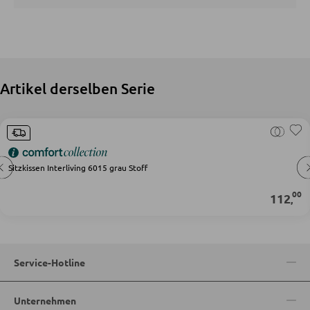
Matratzenzubehör
Lattenroste
Artikel derselben Serie
KLEIDERSCHRÄNKE
Schwebetürenschränke
Drehtürenschränke
Sitzkissen Interliving 6015 grau Stoff
SPIEGEL
00
112
,
Wandspiegel
Standspiegel
Service-Hotline
Schmink- und Kosmetikspiegel
Badspiegel
Unternehmen