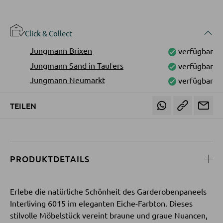
Bücherregale
Holzregale
Click & Collect
Vitrinen
Jungmann Brixen
verfügbar
Jungmann Sand in Taufers
verfügbar
WOHNWÄNDE
Jungmann Neumarkt
verfügbar
Anbauwände
TEILEN
Vitrinenschränke
TV-MÖBEL
PRODUKTDETAILS
TV-Elemente
Erlebe die natürliche Schönheit des Garderobenpaneels
Interliving 6015 im eleganten Eiche-Farbton. Dieses
WOHNZIMMERTISCHE
stilvolle Möbelstück vereint braune und graue Nuancen,