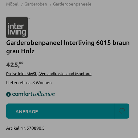
Möbel
Garderoben
Garderobenpaneele
Sofas
Schlafsofas
Sofa Zubehör
Garderobenpaneel Interliving 6015 braun
KOMMODEN UND SIDEBOARDS
grau Holz
00
Kommoden
425
,
Sideboards
Preise inkl. MwSt., Versandkosten und Montage
Lieferzeit ca. 8 Wochen
Highboards
Lowboards
ANFRAGE
REGALE
Artikel Nr.
570890.5
Wandregale