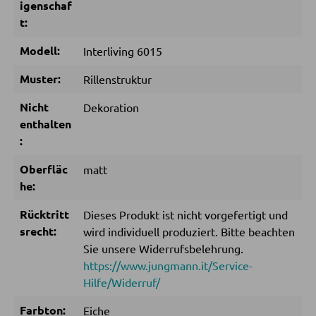
igenschaf
t:
Sitzsäcke
Modell:
Interliving 6015
SCHLAFEN
Muster:
Rillenstruktur
Nachttische
Nicht
Dekoration
enthalten
Boxspringbetten
:
Doppelbetten
Oberfläc
matt
Polsterbetten
he:
Einzelbetten
Rücktritt
Dieses Produkt ist nicht vorgefertigt und
Komplette Schlafzimmer
srecht:
wird individuell produziert. Bitte beachten
Sie unsere Widerrufsbelehrung.
https://www.jungmann.it/Service-
MATRATZEN SHOP
Hilfe/Widerruf/
Matratzen
Farbton:
Eiche