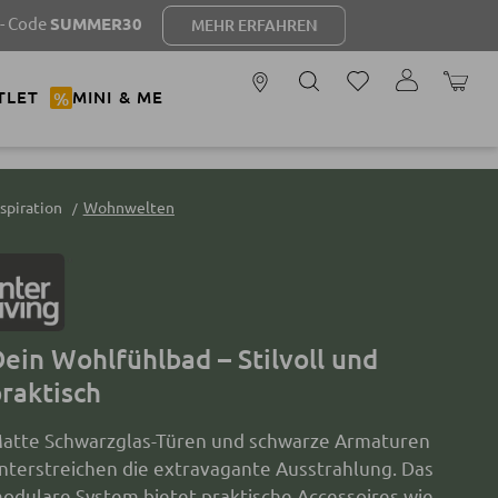
R30
MEHR ERFAHREN
WARENK
TLET
%
MINI & ME
nspiration
Wohnwelten
ein Wohlfühlbad – Stilvoll und
raktisch
atte Schwarzglas-Türen und schwarze Armaturen
nterstreichen die extravagante Ausstrahlung. Das
odulare System bietet praktische Accessoires wie