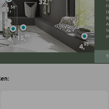
32
,
F
50
81
,
D
B
A
S
95
15
m
,
95
4
,
95
4
,
T
len: