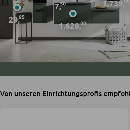
00
1.739
,
50
7
,
95
29
,
00
1.628
,
Von unseren Einrichtungsprofis empfoh