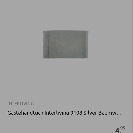
INTERLIVING
Gästehandtuch Interliving 9108 Silver Baumwollgewebe
95
4
,
Sofort verfügbar