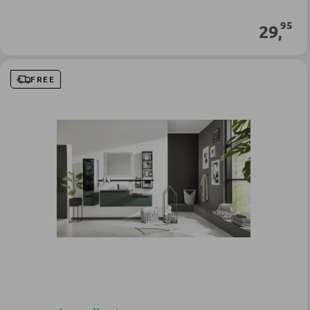
95
29
,
FREE