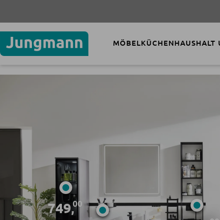
MÖBEL
KÜCHEN
HAUSHALT
00
749
,