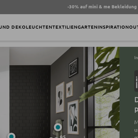
-30% auf mini & me Bekleidung
- Code
SUMME
 UND DEKO
LEUCHTEN
TEXTILIEN
GARTEN
INSPIRATION
OU
I
D
p
M
u
m
95