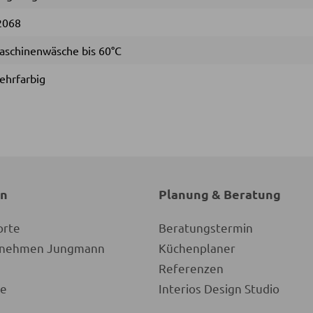
2068
aschinenwäsche bis 60°C
ehrfarbig
en
Planung & Beratung
orte
Beratungstermin
ernehmen Jungmann
Küchenplaner
Referenzen
re
Interios Design Studio