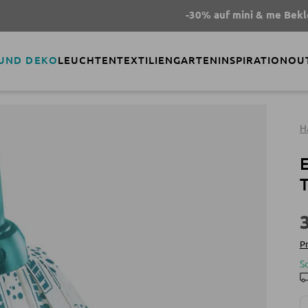
-30% auf mini & me Bekleidung
 UND DEKO
LEUCHTEN
TEXTILIEN
GARTEN
INSPIRATION
OU
H
E
T
Pr
S