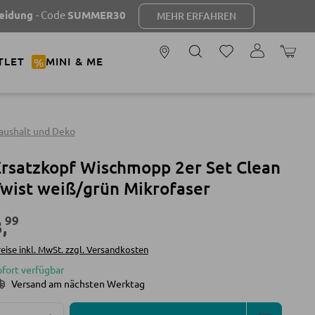
- Code
SUMMER30
MEHR ERFAHREN
WARENK
TLET
%
MINI & ME
aushalt und Deko
rsatzkopf Wischmopp 2er Set Clean
wist weiß/grün Mikrofaser
99
3
,
eise inkl. MwSt. zzgl. Versandkosten
ofort verfügbar
Versand am nächsten Werktag
Produkt Anzahl: Gib den gewünschten Wert ein oder 