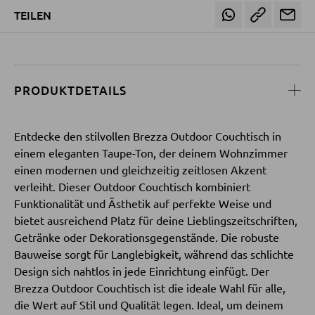
TEILEN
SESSEL
Polstersessel
PRODUKTDETAILS
Relaxsessel
Ohrensessel
Entdecke den stilvollen Brezza Outdoor Couchtisch in
Fernsehsessel
einem eleganten Taupe-Ton, der deinem Wohnzimmer
einen modernen und gleichzeitig zeitlosen Akzent
verleiht. Dieser Outdoor Couchtisch kombiniert
HOCKER
Funktionalität und Ästhetik auf perfekte Weise und
bietet ausreichend Platz für deine Lieblingszeitschriften,
Sitzhocker
Getränke oder Dekorationsgegenstände. Die robuste
Barhocker
Bauweise sorgt für Langlebigkeit, während das schlichte
Design sich nahtlos in jede Einrichtung einfügt. Der
Poufs
Brezza Outdoor Couchtisch ist die ideale Wahl für alle,
Sitzsäcke
die Wert auf Stil und Qualität legen. Ideal, um deinem