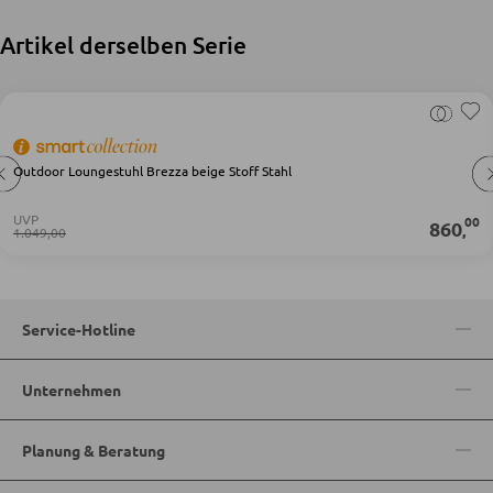
Artikel derselben Serie
KLEIDERSCHRÄNKE
Schwebetürenschränke
Drehtürenschränke
Outdoor Loungestuhl Brezza beige Stoff Stahl
UVP
00
860
,
1.049,00
SPIEGEL
Wandspiegel
Standspiegel
Service-Hotline
Schmink- und Kosmetikspiegel
Unternehmen
Badspiegel
Planung & Beratung
BARMÖBEL