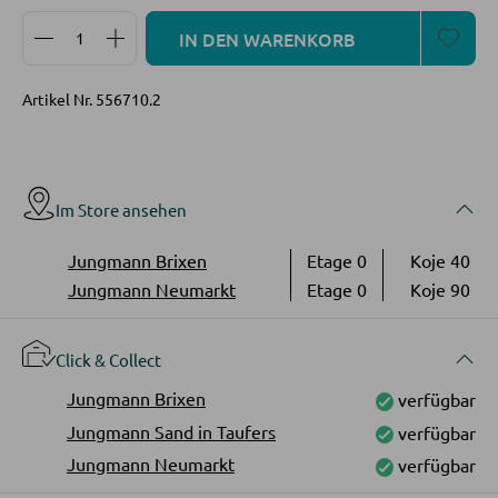
Vitrinen
Produkt Anzahl: Gib den gewünschten Wert ein oder
IN DEN WARENKORB
AUSSENBELEUCHTUNG
Außenleuchten
WOHNWÄNDE
Artikel Nr.
556710.2
Solarleuchten
Anbauwände
Vitrinenschränke
Im Store ansehen
LEUCHTENSERIEN
Jungmann Brixen
Etage 0
Koje 40
TV-MÖBEL
Jungmann Neumarkt
Etage 0
Koje 90
TV-Elemente
Click & Collect
WOHNZIMMERTISCHE
Jungmann Brixen
verfügbar
Jungmann Sand in Taufers
verfügbar
Couchtische
Jungmann Neumarkt
verfügbar
Beistelltische