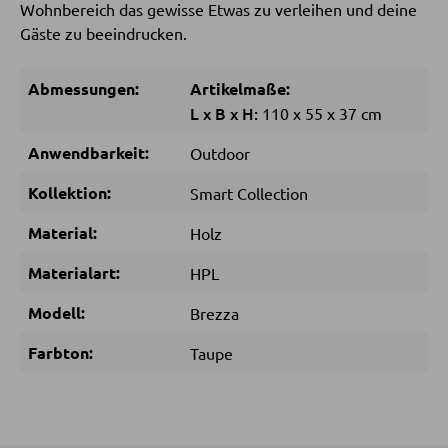
Wohnbereich das gewisse Etwas zu verleihen und deine
Gäste zu beeindrucken.
SCHLAFEN
Abmessungen:
Artikelmaße:
Nachttische
L
x
B
x
H:
110
x
55
x
37 cm
Boxspringbetten
Anwendbarkeit:
Outdoor
Doppelbetten
Polsterbetten
Kollektion:
Smart Collection
Einzelbetten
Material:
Holz
Komplette Schlafzimmer
Materialart:
HPL
Modell:
Brezza
MATRATZEN SHOP
Farbton:
Taupe
Matratzen
Matratzenzubehör
Lattenroste