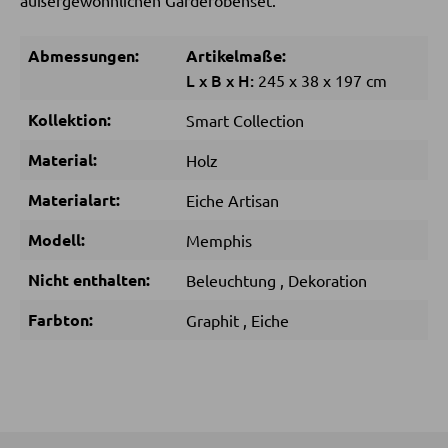
außergewöhnlichen Garderobenset.
Couchtische
Beistelltische
Abmessungen:
Artikelmaße:
L
x
B
x
H:
245
x
38
x
197 cm
SESSEL
Kollektion:
Smart Collection
Material:
Holz
Polstersessel
Relaxsessel
Materialart:
Eiche Artisan
Ohrensessel
Modell:
Memphis
Fernsehsessel
Nicht enthalten:
Beleuchtung
,
Dekoration
Farbton:
Graphit
,
Eiche
HOCKER
Sitzhocker
Barhocker
Poufs