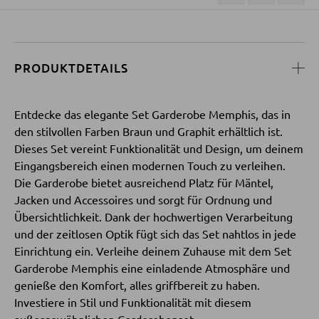
Bücherregale
Holzregale
Vitrinen
PRODUKTDETAILS
WOHNWÄNDE
Entdecke das elegante Set Garderobe Memphis, das in
den stilvollen Farben Braun und Graphit erhältlich ist.
Anbauwände
Dieses Set vereint Funktionalität und Design, um deinem
Vitrinenschränke
Eingangsbereich einen modernen Touch zu verleihen.
Die Garderobe bietet ausreichend Platz für Mäntel,
Jacken und Accessoires und sorgt für Ordnung und
TV-MÖBEL
Übersichtlichkeit. Dank der hochwertigen Verarbeitung
und der zeitlosen Optik fügt sich das Set nahtlos in jede
TV-Elemente
Einrichtung ein. Verleihe deinem Zuhause mit dem Set
Garderobe Memphis eine einladende Atmosphäre und
genieße den Komfort, alles griffbereit zu haben.
WOHNZIMMERTISCHE
Investiere in Stil und Funktionalität mit diesem