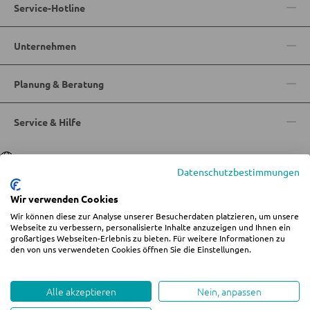
Service-Hotline
Sitzsäcke
Unternehmen
SCHLAFEN
Planung & Beratung
Nachttische
Service & Hilfe
Boxspringbetten
Doppelbetten
Sprache
Deutsch
|
Italiano
Datenschutzbestimmungen
Polsterbetten
Einzelbetten
Wir verwenden Cookies
Wir können diese zur Analyse unserer Besucherdaten platzieren, um unsere
Komplette Schlafzimmer
© 2026 Wohn-Zentrum Jungmann
Webseite zu verbessern, personalisierte Inhalte anzuzeigen und Ihnen ein
großartiges Webseiten-Erlebnis zu bieten. Für weitere Informationen zu
%star%Alle Preise inkl. gesetzl. Mehrwertsteuer zzgl.
Versandkosten
und ggf.
den von uns verwendeten Cookies öffnen Sie die Einstellungen.
Nachnahmegebühren, wenn nicht anders angegeben.
Impressum
AGB
Datenschutz
Cookie-Einstellungen ändern
MATRATZEN SHOP
Whistleblowing
Alle akzeptieren
Nein, anpassen
Matratzen