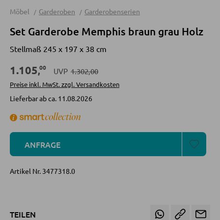
Sofas
Möbel
Garderoben
Garderobenserien
Schlafsofas
Set Garderobe Memphis braun grau Holz
Sofa Zubehör
Stellmaß 245 x 197 x 38 cm
00
1.105
,
UVP
1.302,00
KOMMODEN UND SIDEBOARDS
Preise inkl. MwSt. zzgl. Versandkosten
Lieferbar ab ca. 11.08.2026
Kommoden
Sideboards
Highboards
ANFRAGE
Lowboards
Artikel Nr.
3477318.0
REGALE
Wandregale
TEILEN