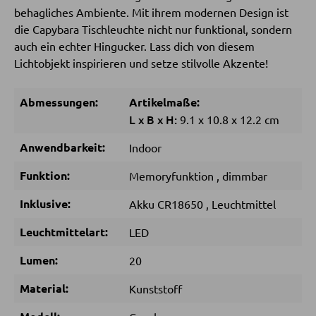
behagliches Ambiente. Mit ihrem modernen Design ist
die Capybara Tischleuchte nicht nur funktional, sondern
SCHLAFEN
auch ein echter Hingucker. Lass dich von diesem
Lichtobjekt inspirieren und setze stilvolle Akzente!
Nachttische
Boxspringbetten
Abmessungen:
Artikelmaße:
Doppelbetten
L
x
B
x
H:
9.1
x
10.8
x
12.2 cm
Polsterbetten
Anwendbarkeit:
Indoor
Einzelbetten
Funktion:
Memoryfunktion
,
dimmbar
Komplette Schlafzimmer
Inklusive:
Akku CR18650
,
Leuchtmittel
Leuchtmittelart:
LED
MATRATZEN SHOP
Lumen:
20
Matratzen
Material:
Kunststoff
Matratzenzubehör
Lattenroste