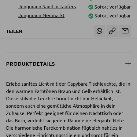
Rutschfahrzeuge
Babyernährung
Jungmann Sand in Taufers
Sofort verfügbar
Babysicherheit
Verschiedenes
Jungmann Neumarkt
Sofort verfügbar
SESSEL
TEILEN
Polstersessel
Relaxsessel
Ohrensessel
Fernsehsessel
PRODUKTDETAILS
Erlebe sanftes Licht mit der Capybara Tischleuchte, die in
HOCKER
den warmen Farbtönen Braun und Gelb erhältlich ist.
Sitzhocker
Diese stilvolle Leuchte bringt nicht nur Helligkeit,
sondern auch eine gemütliche Atmosphäre in dein
Barhocker
Zuhause. Perfekt geeignet für deinen Nachttisch oder
Poufs
das Büro, verleiht sie jedem Raum eine elegante Note.
Die harmonische Farbkombination fügt sich nahtlos in
Sitzsäcke
verschiedene Einrichtungsstile ein und sorgt für ein