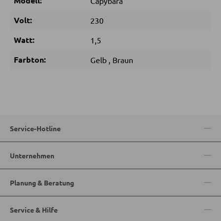
Modell:
Capybara
Volt:
230
KLEIDERSCHRÄNKE
Watt:
1,5
Schwebetürenschränke
Farbton:
Gelb
,
Braun
Drehtürenschränke
SPIEGEL
Service-Hotline
Wandspiegel
Standspiegel
Unternehmen
Schmink- und Kosmetikspiegel
Badspiegel
Planung & Beratung
Service & Hilfe
BARMÖBEL