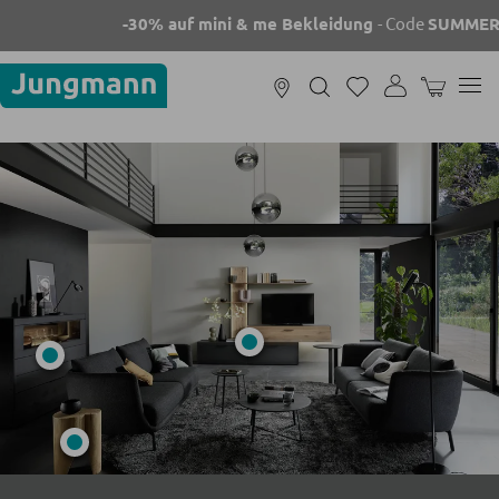
-30% auf mini & me Bekleidung
- Code
SUMMER3
WARENKOR
Bevorratung und
Sonnen- und
Essen und Trinken
Textile Wohnwelten
Terrasse & Garten
Referenzen
Kochen
Teppiche
Gartenmöbel
Wohnwelten
Outdoor
Servieren
Wohntextilien
Loungemöbel
Kaffee und Tee
Schlaftextilien
Sichtschutz
FILTERN NACH RÄUMEN
FILTERN NACH RÄUMEN
Sprache
Deutsch
|
Italiano
Backen
Badtextilien
Accessoires
Küchengeräte
Hochstühle und
mini & me
ÜBERSICHT &
NEWS & STORES
Baby on Tour
Ordnen und
Badzubehör
Haushaltsreinigung
Wippen
mini & me SALE
Küchenplanung
KÜCHENPLANUNG
Moderne Küchen
Aufbewahren
Dekoration
Unterstützung und Beratung
Baby- und
Babymöbel
Babyheimtextilien
Wohnküchen
Designküchen
unter:
0472 270 000
Mo-Fr, 09:00
Baden und Wickeln
Kinderbekleidung
Landhausküchen
- 18:00 Uhr
Laufräder und
Spielzeug
Tonies
Wohnzimmer
Wohnzimmer
Schlafzimmer
Schlafzimmer
Badezimmer
Badezimmer
Kinderzi
Kinderzi
Rutschfahrzeuge
Babyernährung
Babysicherheit
Verschiedenes
SOFAS UND COUCHES
INNENBELEUCHTUNG
Wohnlandschaften
Deckenleuchten
Sofas
Tischlampen
Schlafsofas
Stehlampen