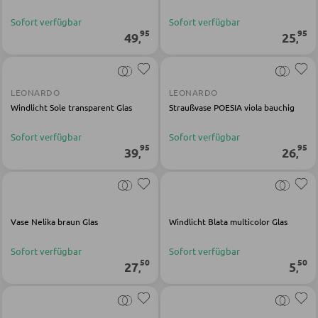
Kinderschreibtische
Sofort verfügbar
Sofort verfügbar
Kinderzimmerleuchten
95
95
49
25
,
,
Kinderkommoden
Sonstige Kindermöbel
LEONARDO
LEONARDO
Windlicht Sole transparent Glas
Straußvase POESIA viola bauchig
JUGENDZIMMER
Sofort verfügbar
Sofort verfügbar
95
95
39
26
,
,
Jugendbetten
Jugendkleiderschränke
Komplette Kinder- und Jugendzimmer
Vase Nelika braun Glas
Windlicht Blata multicolor Glas
Sofort verfügbar
Sofort verfügbar
SCHREIBTISCHE
50
50
27
5
,
,
Bürotische
Eckschreibtische