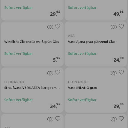
Sofort verfügbar
Sofort verfügbar
Bartische
95
95
29
49
,
,
Servierwagen
Barwagen
ASA
Barstühle und Hocker
Windlicht Zitronella weiß grün Glas
Vase Ajana grau glänzend Glas
Sofort verfügbar
Sofort verfügbar
95
90
TISCHE
5
24
,
,
Esstische
Couch- und Beistelltische
LEONARDO
LEONARDO
Straußvase VERNAZZA klar geometrisch
Vase MILANO grau
Schminktische
Sofort verfügbar
Sofort verfügbar
95
95
34
29
,
,
STÜHLE
Esszimmerstühle
ASA