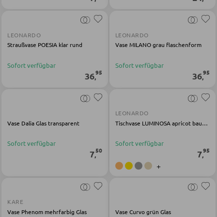
Schlüsselboards und Kästen
Schirmständer
LEONARDO
LEONARDO
Straußvase POESIA klar rund
Vase MILANO grau flaschenform
SCHUHAUFBEWAHRUNG
Sofort verfügbar
Sofort verfügbar
95
95
36
36
,
,
Schuhschränke
Schuhkipper
Schuhregale
LEONARDO
Vase Dalia Glas transparent
Tischvase LUMINOSA apricot bauchig
Sofort verfügbar
Sofort verfügbar
KINDERMÖBEL
50
95
7
7
,
,
+
Kinderbetten
Kinderkleiderschränke
Kinderregale
KARE
Vase Phenom mehrfarbig Glas
Vase Curvo grün Glas