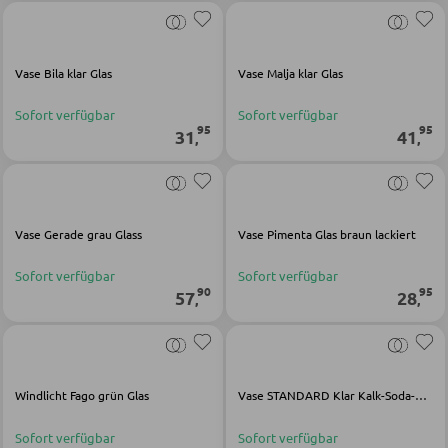
SCHLAFEN
Vase Bila klar Glas
Vase Malja klar Glas
Nachttische
Sofort verfügbar
Sofort verfügbar
Boxspringbetten
95
95
31
41
,
,
Doppelbetten
Polsterbetten
Einzelbetten
Vase Gerade grau Glass
Vase Pimenta Glas braun lackiert
Komplette Schlafzimmer
Sofort verfügbar
Sofort verfügbar
90
95
57
28
,
,
MATRATZEN SHOP
Matratzen
Windlicht Fago grün Glas
Vase STANDARD Klar Kalk-Soda-Glas
Matratzenzubehör
Sofort verfügbar
Sofort verfügbar
Lattenroste