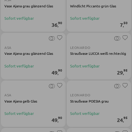
Vase Ajana grau glänzend Glas
Windlicht Piccanto grün Glas
BÄNKE
Sofort verfügbar
Sofort verfügbar
90
50
36
7
,
,
Sitzbänke
Eckbänke
ASA
LEONARDO
Tisch- und Eckbankgruppen
Vase Ajana grau glänzend Glas
Straußvase LUCCA weiß rechteckig
Sofort verfügbar
Sofort verfügbar
90
95
BADEZIMMER
49
29
,
,
Badezimmerschränke
Waschbecken und Armaturen
ASA
LEONARDO
Vase Ajana gelb Glas
Straußvase POESIA grau
Badeinrichtungen
Sofort verfügbar
Sofort verfügbar
Badezimmerspiegel
90
95
49
24
,
,
Badaccessoires