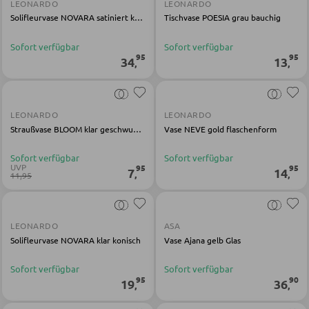
LEONARDO
LEONARDO
Holz-Schreibtische
Solifleurvase NOVARA satiniert konisch
Tischvase POESIA grau bauchig
Schreibtischkombinationen
Sofort verfügbar
Sofort verfügbar
95
95
34
13
,
,
BÜRO
LEONARDO
LEONARDO
Regale für Bücher
Straußvase BLOOM klar geschwungen
Vase NEVE gold flaschenform
Wandregale
Sofort verfügbar
Sofort verfügbar
Bürozubehör
UVP
95
95
7
14
,
,
11,95
Aktenschränke
Büromöbel Sets
LEONARDO
ASA
Schreibtischlampen
Solifleurvase NOVARA klar konisch
Vase Ajana gelb Glas
Bürostühle
Sofort verfügbar
Sofort verfügbar
95
90
19
36
,
,