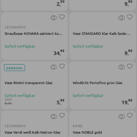
50
90
2
9
,
,
KLEIDERSCHRÄNKE
LEONARDO
Straußvase NOVARA satiniert konisch
Vase STANDARD Klar Kalk-Soda-Glas
Schwebetürenschränke
Drehtürenschränke
Sofort verfügbar
Sofort verfügbar
95
90
34
9
,
,
SPIEGEL
WERBUNG
Wandspiegel
Vase Rimini transparent Glas
Windlicht Portofino grün Glas
Standspiegel
Sofort verfügbar
Sofort verfügbar
UVP
95
95
Schmink- und Kosmetikspiegel
5
19
,
,
8,95
Badspiegel
LEONARDO
KARE
Vase Verdi weiß Kalk-Natron-Glas
Vase NOBLE gold
BARMÖBEL