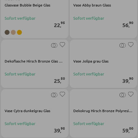
Glasvase Bubble Beige Glas
Vase Abby braun Glass
SESSEL
Sofort verfügbar
Sofort verfügbar
95
90
22
56
,
,
Polstersessel
Relaxsessel
Ohrensessel
Dekoflasche Hirsch Bronze Glas Metall Polyresin
Vase Jolipa grau Glas
Fernsehsessel
Sofort verfügbar
Sofort verfügbar
50
90
25
39
,
,
HOCKER
Sitzhocker
Barhocker
Vase Cytra dunkelgrau Glas
Dekokrug Hirsch Bronze Polyresin Glas Metall
Poufs
Sofort verfügbar
Sofort verfügbar
95
00
39
59
Sitzsäcke
,
,