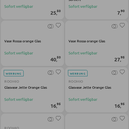
LED-Wandleuchten
Vitrinen
Sofort verfügbar
Sofort verfügbar
LED-Hängeleuchten
50
90
25
7
,
,
LED-Strahler und LED-Spots
WOHNWÄNDE
LED-Tischleuchten
Anbauwände
LED-Schreibtischleuchten
Vase Rossa orange Glas
Vase Rossa orange Glas
Vitrinenschränke
Sofort verfügbar
Sofort verfügbar
50
95
40
27
,
,
AUSSENBELEUCHTUNG
TV-MÖBEL
Außenleuchten
WERBUNG
WERBUNG
TV-Elemente
ROOMIO
ROOMIO
Solarleuchten
Glasvase Jette Orange Glas
Glasvase Jette Orange Glas
Sofort verfügbar
Sofort verfügbar
WOHNZIMMERTISCHE
LEUCHTENSERIEN
95
95
16
16
,
,
Couchtische
Beistelltische
ROOMIO