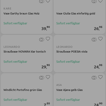
KARE
GARDEROBEN
Vase Earthy braun Glas Holz
Vase Giulia Glas einfarbig gold
Garderobenpaneele
Sofort verfügbar
Sofort verfügbar
90
95
39
26
,
,
Garderobenleisten
Garderobenspiegel
Kleiderbügel
LEONARDO
LEONARDO
Straußvase NOVARA klar konisch
Straußvase POESIA viola
Kleiderhaken
Herrendiener
Sofort verfügbar
Sofort verfügbar
95
95
29
24
,
,
Garderoben Kommoden
Garderobenständer
ASA
Garderobenschränke
Windlicht Portofino grün Glas
Vase Ajana gelb Glas
Garderobenbänke
Sofort verfügbar
Sofort verfügbar
Garderobenserien
50
90
7
24
,
,