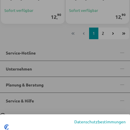
Sofort verfügbar
Sofort verfügbar
90
90
12
12
,
,
1
2
Service-Hotline
Unternehmen
Planung & Beratung
Service & Hilfe
Sprache
Deutsch
|
Italiano
Datenschutzbestimmungen