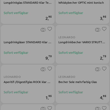
Longdrinkglas STANDARD Klar Temperglas
Whiskybecher OPTIC mint konisch
Garderobenpaneele
Sofort verfügbar
Sofort verfügbar
95
95
2
3
,
,
Garderobenleisten
Garderobenspiegel
Kleiderbügel
LEONARDO
Longdrinkgläser STANDARD Klar Kalk-Soda-Glas
Longdrinkbecher VARIO STRUTTURA klar geometrisch
Kleiderhaken
Herrendiener
Sofort verfügbar
Sofort verfügbar
70
75
9
2
,
,
Garderoben Kommoden
Garderobenständer
LEONARDO
LEONARDO
Garderobenschränke
Aperitif-/Digestifglas ROCK klar kantig
Becher Sole mehrfarbig Glas
Garderobenbänke
Sofort verfügbar
Sofort verfügbar
Garderobenserien
95
95
1
4
,
,
Schlüsselboards und Kästen