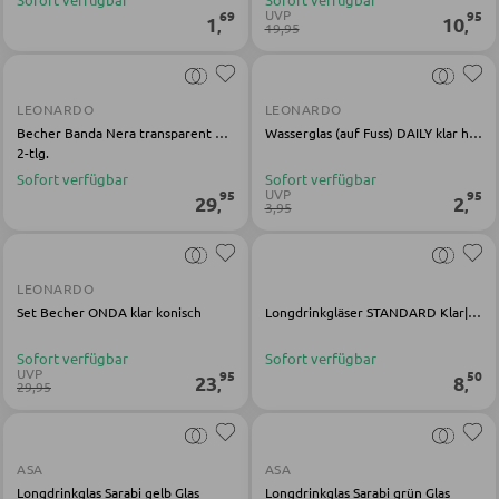
Schreibtischkombinationen
UVP
69
95
1
10
,
,
19,95
BÜRO
LEONARDO
LEONARDO
Becher Banda Nera transparent Glas
Wasserglas (auf Fuss) DAILY klar harmonisch
Regale für Bücher
2-tlg.
Sofort verfügbar
Sofort verfügbar
Wandregale
UVP
95
95
29
2
,
,
3,95
Bürozubehör
Aktenschränke
LEONARDO
Büromöbel Sets
Set Becher ONDA klar konisch
Longdrinkgläser STANDARD Klar|Schwarz|Weiß Kalk-Soda-Glas
Schreibtischlampen
Sofort verfügbar
Sofort verfügbar
Bürostühle
UVP
95
50
23
8
,
,
29,95
ASA
ASA
Longdrinkglas Sarabi gelb Glas
Longdrinkglas Sarabi grün Glas