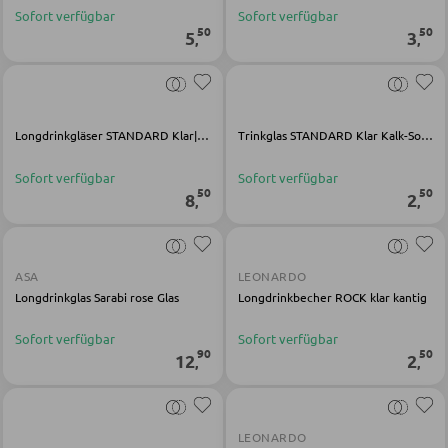
BÄNKE
Sofort verfügbar
Sofort verfügbar
50
50
5
3
,
,
Sitzbänke
Eckbänke
Tisch- und Eckbankgruppen
Longdrinkgläser STANDARD Klar|Schwarz|Weiß Kalk-Soda-Glas
Trinkglas STANDARD Klar Kalk-Soda-Glas
Sofort verfügbar
Sofort verfügbar
50
50
BADEZIMMER
8
2
,
,
Badezimmerschränke
Waschbecken und Armaturen
ASA
LEONARDO
Longdrinkglas Sarabi rose Glas
Longdrinkbecher ROCK klar kantig
Badeinrichtungen
Sofort verfügbar
Sofort verfügbar
Badezimmerspiegel
90
50
12
2
,
,
Badaccessoires
LEONARDO
GARDEROBEN