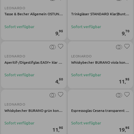
Schirmständer
LEONARDO
Tasse & Becher Allgemein OSTUNI rot gemütlich
Trinkgläser STANDARD Klar|Bunt Kalk-Soda-Glas
SCHUHAUFBEWAHRUNG
Sofort verfügbar
Sofort verfügbar
95
70
9
9
,
,
Schuhschränke
Schuhkipper
Schuhregale
LEONARDO
LEONARDO
Aperitif-/Digestifglas EASY+ klar zylindrisch
Whiskybecher BURANO viola konisch
Sofort verfügbar
Sofort verfügbar
KINDERMÖBEL
50
95
4
11
,
,
Kinderbetten
Kinderkleiderschränke
LEONARDO
Whiskybecher BURANO grün konisch
Espressoglas Cesena transparent Glas
Kinderregale
Kinderschreibtische
Sofort verfügbar
Sofort verfügbar
95
95
11
19
,
,
Kinderzimmerleuchten