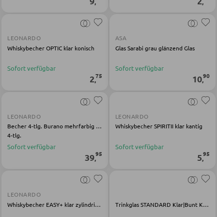
9
2
,
,
Servierwagen
Barwagen
LEONARDO
ASA
Barstühle und Hocker
Whiskybecher OPTIC klar konisch
Glas Sarabi grau glänzend Glas
Sofort verfügbar
Sofort verfügbar
75
90
TISCHE
2
10
,
,
Esstische
Couch- und Beistelltische
LEONARDO
LEONARDO
Becher 4-tlg. Burano mehrfarbig Kalk-Natron-Glas
Whiskybecher SPIRITII klar kantig
Schminktische
4-tlg.
Sofort verfügbar
Sofort verfügbar
95
95
39
5
,
,
STÜHLE
Esszimmerstühle
LEONARDO
Whiskybecher EASY+ klar zylindrisch
Trinkglas STANDARD Klar|Bunt Kalk-Soda-Glas