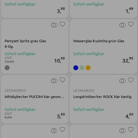
SESSEL
Sofort verfügbar
Sofort verfügbar
95
69
3
1
,
,
Polstersessel
Relaxsessel
Ohrensessel
Partyset Spritz grau Glas
Wasserglas Kusintha grün Glas
8-tlg.
Fernsehsessel
Sofort verfügbar
Sofort verfügbar
UVP
95
95
10
32
,
,
19,95
HOCKER
Sitzhocker
LEONARDO
LEONARDO
Barhocker
Whiskybecher PUCCINI klar geometrisch
Longdrinkbecher ROCK klar kantig
Poufs
Sofort verfügbar
Sofort verfügbar
UVP
50
50
5
4
Sitzsäcke
,
,
6,95
SCHLAFEN