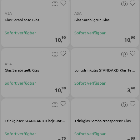
KLEIDERSCHRÄNKE
ASA
ASA
Glas Sarabi rose Glas
Glas Sarabi grün Glas
Schwebetürenschränke
Drehtürenschränke
Sofort verfügbar
Sofort verfügbar
90
90
10
10
,
,
SPIEGEL
ASA
Wandspiegel
Glas Sarabi gelb Glas
Longdrinkglas STANDARD Klar Temperglas
Standspiegel
Sofort verfügbar
Sofort verfügbar
90
60
Schmink- und Kosmetikspiegel
10
3
,
,
Badspiegel
Trinkgläser STANDARD Klar|Bunt Kalk-Soda-Glas
Trinkglas Samba transparent Glas
BARMÖBEL
Sofort verfügbar
Sofort verfügbar
Bartische
70
99