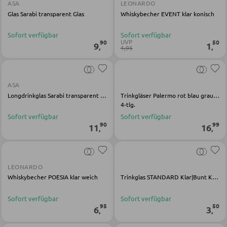
ASA
LEONARDO
Glas Sarabi transparent Glas
Whiskybecher EVENT klar konisch
Nachttische
Sofort verfügbar
Sofort verfügbar
Boxspringbetten
UVP
90
50
9
1
,
,
1,95
Doppelbetten
Polsterbetten
ASA
Einzelbetten
Longdrinkglas Sarabi transparent Glas
Trinkgläser Palermo rot blau grau orange Glas
4-tlg.
Komplette Schlafzimmer
Sofort verfügbar
Sofort verfügbar
90
99
11
16
,
,
MATRATZEN SHOP
Matratzen
LEONARDO
Whiskybecher POESIA klar weich
Trinkglas STANDARD Klar|Bunt Kalk-Soda-Glas
Matratzenzubehör
Sofort verfügbar
Sofort verfügbar
Lattenroste
95
50
6
3
,
,