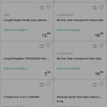
Kinderkommoden
Sonstige Kindermöbel
ASA
LEONARDO
Longdrinkglas Sarabi grau glänzend Glas
Becher Sole transparent taupe Glas
Sofort verfügbar
Sofort verfügbar
JUGENDZIMMER
90
95
12
19
,
,
Jugendbetten
Jugendkleiderschränke
LEONARDO
Komplette Kinder- und Jugendzimmer
Longdrinkgläser STANDARD Klar Kalk-Soda-Glas
Becher Sole transparent blau Glas
Sofort verfügbar
Sofort verfügbar
30
95
7
19
,
,
SCHREIBTISCHE
Bürotische
Eckschreibtische
Trinkbecher 0.25 l CARUBA
Partyset Spritz Pink Blau Gelb Grün Glas
8-tlg.
Holz-Schreibtische
Sofort verfügbar
Sofort verfügbar