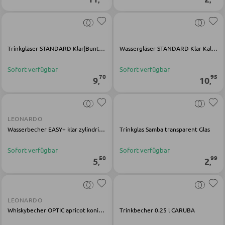
LED-Strahler und LED-Spots
WOHNWÄNDE
LED-Tischleuchten
Anbauwände
LED-Schreibtischleuchten
Trinkgläser STANDARD Klar|Bunt Kalk-Soda-Glas
Wassergläser STANDARD Klar Kalk-Soda-Glas
Vitrinenschränke
Sofort verfügbar
Sofort verfügbar
70
95
9
10
,
,
AUSSENBELEUCHTUNG
TV-MÖBEL
Außenleuchten
TV-Elemente
LEONARDO
Solarleuchten
Wasserbecher EASY+ klar zylindrisch
Trinkglas Samba transparent Glas
Sofort verfügbar
Sofort verfügbar
WOHNZIMMERTISCHE
LEUCHTENSERIEN
50
99
5
2
,
,
Couchtische
Beistelltische
LEONARDO
Whiskybecher OPTIC apricot konisch
Trinkbecher 0.25 l CARUBA