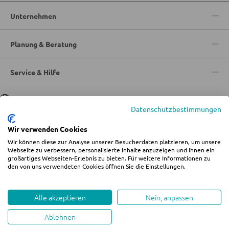
Unternehmen
Garderobenpaneele
Garderobenleisten
Planung & Beratung
Garderobenspiegel
Service & Hilfe
Kleiderbügel
Kleiderhaken
Sprache
Deutsch
|
Italiano
Herrendiener
Datenschutzbestimmungen
Garderoben Kommoden
Wir verwenden Cookies
Wir können diese zur Analyse unserer Besucherdaten platzieren, um unsere
Garderobenständer
© 2026 Wohn-Zentrum Jungmann
Webseite zu verbessern, personalisierte Inhalte anzuzeigen und Ihnen ein
großartiges Webseiten-Erlebnis zu bieten. Für weitere Informationen zu
Garderobenschränke
%star%Alle Preise inkl. gesetzl. Mehrwertsteuer zzgl.
Versandkosten
und ggf.
den von uns verwendeten Cookies öffnen Sie die Einstellungen.
Nachnahmegebühren, wenn nicht anders angegeben.
Garderobenbänke
Impressum
AGB
Datenschutz
Cookie-Einstellungen ändern
Whistleblowing
Garderobenserien
Alle akzeptieren
Nein, anpassen
Schlüsselboards und Kästen
Ablehnen
created by teamblau