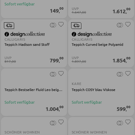
SESSEL
Sofort verfügbar
00
UVP
00
149
1.612
,
,
1.647,00
Polstersessel
Relaxsessel
Ohrensessel
CALLIGARIS
CALLIGARIS
Teppich Madison sand Stoff
Teppich Curved beige Polyamid
Fernsehsessel
UVP
UVP
00
00
799
1.854
,
,
817,00
1.897,00
HOCKER
Sitzhocker
KARE
Teppich Bestseller Fluid Leo beige Viskose Polyacryl
Teppich COSY blau Viskose
Barhocker
Sofort verfügbar
Sofort verfügbar
Poufs
00
00
1.004
599
,
,
Sitzsäcke
SCHÖNER WOHNEN
SCHÖNER WOHNEN
SCHLAFEN