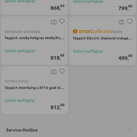
Sofort verfügbar
Sofort verfügbar
BÄNKE
50
00
868
799
,
,
Sitzbänke
Eckbänke
SCHÖNER WOHNEN
KARE
Tisch- und Eckbankgruppen
Teppich Junika hellgrau Wolle/Polyester
Teppich Electric Diamond orange Wolle Kautschuk
Sofort verfügbar
Sofort verfügbar
95
00
818
499
,
,
BADEZIMMER
Badezimmerschränke
INTERLIVING
Waschbecken und Armaturen
Teppich Interliving L-8710 gold Viskose/Polyacryl
Badeinrichtungen
Sofort verfügbar
Badezimmerspiegel
00
812
,
Badaccessoires
Service-Hotline
GARDEROBEN