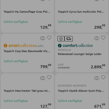
KLEIDERSCHRÄNKE
Teppich My Camouflage Grau Polyester
Teppich Cyrus Sun multicolor Polypropylen Polyester
Schwebetürenschränke
Sofort verfügbar
Sofort verfügbar
Drehtürenschränke
99
00
129
298
,
,
SPIEGEL
KARE
HIMOLLA
Teppich Cosy blau Baumwolle Viskose
Wandspiegel
Relaxsessel Lounger beige Leder
Standspiegel
Sofort verfügbar
UVP
00
00
799
2.899
,
,
3.908,00
Schmink- und Kosmetikspiegel
Badspiegel
SCHÖNER WOHNEN
Teppich Manchester Taki grau-mix Polyester Bambusviskose
Teppich Mystik Allover bunt Polyester
BARMÖBEL
Sofort verfügbar
Sofort verfügbar
00
50
Bartische
127
671
,
,