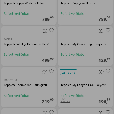
Teppich Poppy Wolle hellblau
Teppich Poppy Wolle rosè
Nachttische
Sofort verfügbar
Sofort verfügbar
00
00
789
789
,
,
Boxspringbetten
Doppelbetten
Polsterbetten
KARE
Teppich Soleil gelb Baumwolle Viskose
Teppich My Camouflage Taupe Polyester
Einzelbetten
Komplette Schlafzimmer
Sofort verfügbar
Sofort verfügbar
00
99
499
129
,
,
MATRATZEN SHOP
WERBUNG
ROOMIO
Matratzen
Teppich Roomio No. 8306 grau Polyester
Teppich My Canyon Grau Polyester Polypropylen
Matratzenzubehör
Sofort verfügbar
Sofort verfügbar
UVP
00
99
219
196
Lattenroste
,
,
393,99