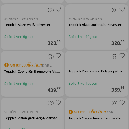
Servierwagen
Barwagen
SCHÖNER WOHNEN
SCHÖNER WOHNEN
Teppich Blaze weiß Polyester
Teppich Blaze anthrazit Polyester
Barstühle und Hocker
Sofort verfügbar
Sofort verfügbar
95
95
328
328
,
,
TISCHE
Esstische
KARE
Couch- und Beistelltische
Teppich Pure creme Polypropylen
Teppich Cosy grün Baumwolle Viskose
Schminktische
Sofort verfügbar
Sofort verfügbar
95
00
359
439
,
,
STÜHLE
Esszimmerstühle
SCHÖNER WOHNEN
KARE
Teppich Vision grau Acryl/Viskose
Teppich Cosy schwarz Baumwolle Viskose