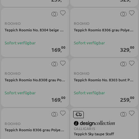
Außenleuchten
WOHNWÄNDE
Solarleuchten
ROOMIO
ROOMIO
Anbauwände
Teppich Roomio No. 8304 beige Polypropylen
Teppich Roomio 8306 grau Polyester
Vitrinenschränke
Sofort verfügbar
Sofort verfügbar
LEUCHTENSERIEN
00
00
169
329
,
,
TV-MÖBEL
TV-Elemente
ROOMIO
ROOMIO
Teppich Roomio No.8308 grau Polypropylen
Teppich Roomio No. 8303 bunt Polyester
Sofort verfügbar
Sofort verfügbar
WOHNZIMMERTISCHE
00
00
169
259
,
,
Couchtische
Beistelltische
ROOMIO
CALLIGARIS
Teppich Roomio 8306 grau Polyester
Teppich Sky taupe Stoff