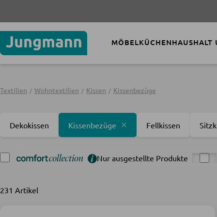
Nur noch 7 
MÖBEL
KÜCHEN
HAUSHALT
Textilien
Wohntextilien
Kissen
Kissenbezüge
Dekokissen
Kissenbezüge
Fellkissen
Sitzk
Nur ausgestellte Produkte
231 Artikel