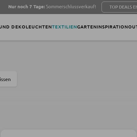
Tage:
Sommerschlussverkauf!
TOP DEALS ENTDECKEN
 UND DEKO
LEUCHTEN
TEXTILIEN
GARTEN
INSPIRATION
OU
issen